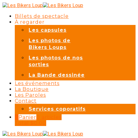
Billets de spectacle
À regarder
Les capsules
Les photos de
Bikers Loups
Les photos de nos
sorties
La Bande dessinée
Les événements
La Boutique
Les Paroles
Contact
Services coporatifs
0
Panier
0 articles
Total
$
0.00