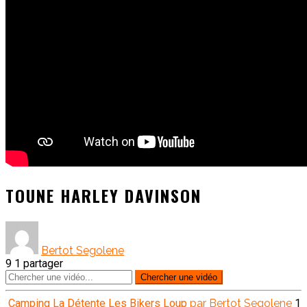
TOUNE HARLEY DAVINSON
Bertot Segolene
9
1
partager
Camping La Détente Les Bikers Loup
par
Bertot Segolene
1