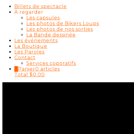
Billets de spectacle
À regarder
Les capsules
Les photos de Bikers Loups
Les photos de nos sorties
La Bande dessinée
Les événements
La Boutique
Les Paroles
Contact
Services coporatifs
0
Panier
0 articles
Total
$
0.00